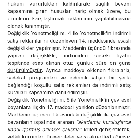
hüküm yürürlükten kaldırılarak; sağlık beyanı
kapsamına giren hususlar hariç olmak üzere, bu
ürünlerin karşılaştırmalı reklamının yapılabilmesine
olanak tanınmıştır.
Değişiklik Yönetmeliği m. 4 ile Yönetmelik'in indirimli
satış reklamlarını düzenleyen 14. maddesinde esaslı
değişiklikler yapılmıştır. Maddenin üçüncü fıkrasında
yapılan değişiklikle,
indirimden önceki fiyatın
tespitinde esas alınan otuz günlük süre on güne
düşürülmüştür
. Ayrıca maddeye eklenen fıkralarla;
sadakat programları ve indirimli satışın bir şarta
bağlandığı koşullu satış reklamları da indirimli satış
kuralları kapsamına dahil edilmiştir.
Değişiklik Yönetmeliği m. 5 ile Yönetmelik'in çevresel
beyanlara ilişkin 17. maddesi yeniden düzenlenmiştir.
Maddenin üçüncü fıkrasındaki değişiklik ile çevresel
beyanların ispatında aranan
"akademik kuruluşlarca
kabul görmüş bilimsel çalışma"
kriteri genişletilerek;
yetkili kurumlar, üniversiteler veya akredite/bağımsız