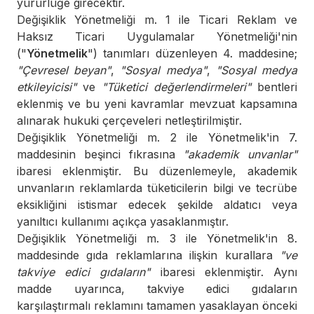
yürürlüğe girecektir.
Değişiklik Yönetmeliği m. 1 ile Ticari Reklam ve
Haksız Ticari Uygulamalar Yönetmeliği'nin
("
Yönetmelik
") tanımları düzenleyen 4. maddesine;
"Çevresel beyan"
,
"Sosyal medya"
,
"Sosyal medya
etkileyicisi"
ve
"Tüketici değerlendirmeleri"
bentleri
eklenmiş ve bu yeni kavramlar mevzuat kapsamına
alınarak hukuki çerçeveleri netleştirilmiştir.
Değişiklik Yönetmeliği m. 2 ile Yönetmelik'in 7.
maddesinin beşinci fıkrasına
"akademik unvanlar"
ibaresi eklenmiştir. Bu düzenlemeyle, akademik
unvanların reklamlarda tüketicilerin bilgi ve tecrübe
eksikliğini istismar edecek şekilde aldatıcı veya
yanıltıcı kullanımı açıkça yasaklanmıştır.
Değişiklik Yönetmeliği m. 3 ile Yönetmelik'in 8.
maddesinde gıda reklamlarına ilişkin kurallara
"ve
takviye edici gıdaların"
ibaresi eklenmiştir. Aynı
madde uyarınca, takviye edici gıdaların
karşılaştırmalı reklamını tamamen yasaklayan önceki