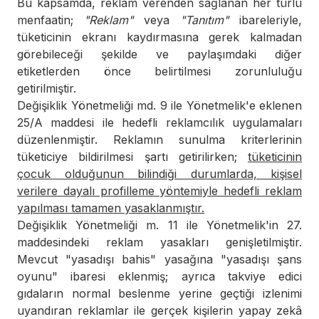
Bu kapsamda, reklam verenden sağlanan her türlü
menfaatin;
"Reklam"
veya
"Tanıtım"
ibareleriyle,
tüketicinin ekranı kaydırmasına gerek kalmadan
görebileceği şekilde ve paylaşımdaki diğer
etiketlerden önce belirtilmesi zorunluluğu
getirilmiştir.
Değişiklik Yönetmeliği md. 9 ile Yönetmelik'e eklenen
25/A maddesi ile hedefli reklamcılık uygulamaları
düzenlenmiştir. Reklamın sunulma kriterlerinin
tüketiciye bildirilmesi şartı getirilirken;
tüketicinin
çocuk olduğunun bilindiği durumlarda, kişisel
verilere dayalı profilleme yöntemiyle hedefli reklam
yapılması tamamen yasaklanmıştır.
Değişiklik Yönetmeliği m. 11 ile Yönetmelik'in 27.
maddesindeki reklam yasakları genişletilmiştir.
Mevcut "yasadışı bahis" yasağına "yasadışı şans
oyunu" ibaresi eklenmiş; ayrıca takviye edici
gıdaların normal beslenme yerine geçtiği izlenimi
uyandıran reklamlar ile gerçek kişilerin yapay zekâ