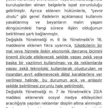
kuruluşlardan alınan belgelerle ispat zorunluluğu
getirilmiştir. Ayrıca eklenen hükümlerle,
"çevre
dostu"
gibi genel ifadelerin açıklamasız kullanımı
yasaklanmış ve beyanların malın yaşam
döngüsündeki hangi sürece ilişkin olduğunun
belirtilmesi şartı bağlanmıştır.
Değişiklik Yönetmeliği m. 6 ile Yönetmelik'in 18.
maddesine eklenen fıkra uyarınca,
tüketicilerin bir
mal veya hizmete ilişkin ekonomik davranış biçimini
önemli ölçüde etkileyecek şekilde yapay zekâ veya
başka bir yazılımın kullanılması ya da reklamlarda
yapay zekâ teknolojisi kullanılarak oluşturulan ve
insandan ayırt edilemeyecek dijital karakterlere yer
verilmesi halinde, bu durumun açık ve anlaşılır
şekilde belirtilmesi zorunlu hale getirilmiştir.
Değişiklik Yönetmeliği m. 7 ile Yönetmelik'e 23/A
maddesi eklenerek sosyal medya etkileyicileri
aracılığıyla yapılan reklamlar disiplin altına alınmıştır.