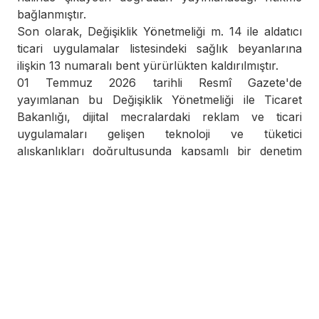
bağlanmıştır.
Son olarak, Değişiklik Yönetmeliği m. 14 ile aldatıcı
ticari uygulamalar listesindeki sağlık beyanlarına
ilişkin 13 numaralı bent yürürlükten kaldırılmıştır.
01 Temmuz 2026 tarihli Resmî Gazete'de
yayımlanan bu Değişiklik Yönetmeliği ile Ticaret
Bakanlığı, dijital mecralardaki reklam ve ticari
uygulamaları gelişen teknoloji ve tüketici
alışkanlıkları doğrultusunda kapsamlı bir denetim
altına almıştır. Yapay zekâ, sosyal medya
etkileyiciliği, hedefli reklamcılık ve çevresel beyanlar
gibi alanlarda ihdas edilen bu yeni kurallar,
tüketicilerin aldatıcı uygulamalara karşı korunmasını
güçlendirirken piyasadaki şeffaflığı artırmayı
hedeflemektedir. 01 Ağustos 2026 tarihi itibarıyla
yürürlüğe girecek olan bu köklü düzenlemeler
karşısında; reklam verenlerin, reklam ajanslarının ve
mecra kuruluşlarının operasyonel süreçlerini ve